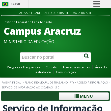
BRASIL
Simplifique!
ACESSIBILIDADE
ALTO CONTRASTE
MAPA DO SITE
Comunica BR
Instituto Federal do Espírito Santo
Campus Aracruz
Participe
Acesso à informação
MINISTÉRIO DA EDUCAÇÃO
Legislação
Canais
Perguntas Frequentes
Contato
Acesso a sistemas
Área do
estudante
Comunicação
PÁGINA INICIAL
>
PLANO INDIVIDUAL DE TRABALHO (PIT)
>
ACESSO À INFORMAÇÃO
>
SERVIÇO DE INFORMAÇÃO AO CIDADÃO - SIC
MENU
Serviço de Informação