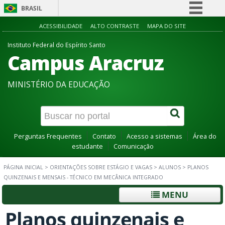
BRASIL
Simplifique!
ACESSIBILIDADE
ALTO CONTRASTE
MAPA DO SITE
Comunica BR
Instituto Federal do Espírito Santo
Campus Aracruz
Participe
Acesso à informação
MINISTÉRIO DA EDUCAÇÃO
Legislação
Canais
Perguntas Frequentes
Contato
Acesso a sistemas
Área do
estudante
Comunicação
PÁGINA INICIAL
>
ORIENTAÇÕES SOBRE ESTÁGIO E VAGAS
>
ALUNOS
>
PLANOS
QUINZENAIS E MENSAIS - TÉCNICO EM MECÂNICA INTEGRADO
MENU
Planos quinzenais e