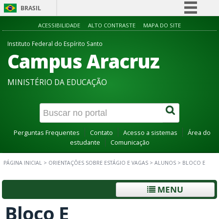
BRASIL
Simplifique!
ACESSIBILIDADE
ALTO CONTRASTE
MAPA DO SITE
Comunica BR
Instituto Federal do Espírito Santo
Campus Aracruz
Participe
Acesso à informação
MINISTÉRIO DA EDUCAÇÃO
Legislação
Canais
Perguntas Frequentes
Contato
Acesso a sistemas
Área do
estudante
Comunicação
PÁGINA INICIAL
>
ORIENTAÇÕES SOBRE ESTÁGIO E VAGAS
>
ALUNOS
>
BLOCO E
MENU
Bloco E