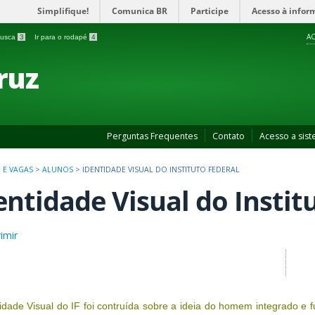
Simplifique!
Comunica BR
Participe
Acesso à infor
AC
 busca
3
Ir para o rodapé
4
ruz
Perguntas Frequentes
Contato
Acesso a sis
 E VAGAS
>
ALUNOS
>
IDENTIDADE VISUAL DO INSTITUTO FEDERAL
entidade Visual do Instit
imir
idade Visual do IF foi contruída sobre a ideia do homem integrado e f