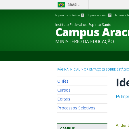
BRASIL
Ir para o conteúdo
1
Ir para o menu
2
Ir para a
Instituto Federal do Espírito Santo
Campus Arac
MINISTÉRIO DA EDUCAÇÃO
PÁGINA INICIAL
>
ORIENTAÇÕES SOBRE ESTÁGIO
Id
O Ifes
Cursos
Impr
Editais
Processos Seletivos
A Ident
CAMPUS