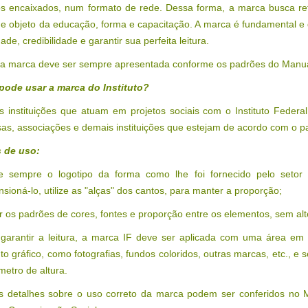
s encaixados, num formato de rede. Dessa forma, a marca busca re
l e objeto da educação, forma e capacitação. A marca é fundamental e 
dade, credibilidade e garantir sua perfeita leitura.
 a marca deve ser sempre apresentada conforme os padrões do Manu
ode usar a marca do Instituto?
s instituições que atuam em projetos sociais com o Instituto Federa
s, associações e demais instituições que estejam de acordo com o pac
 de uso:
ize sempre o logotipo da forma como lhe foi fornecido pelo seto
sioná-lo, utilize as "alças" dos cantos, para manter a proporção;
r os padrões de cores, fontes e proporção entre os elementos, sem alt
 garantir a leitura, a marca IF deve ser aplicada com uma área em s
o gráfico, como fotografias, fundos coloridos, outras marcas, etc., 
metro de altura.
s detalhes sobre o uso correto da marca podem ser conferidos no