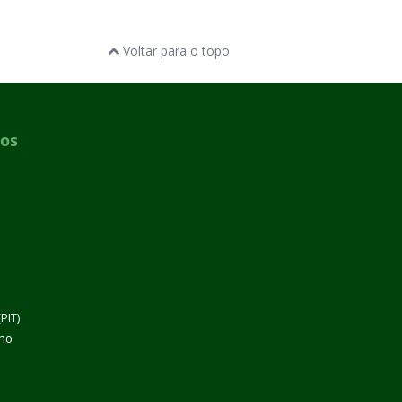
Voltar para o topo
dos
PIT)
lho