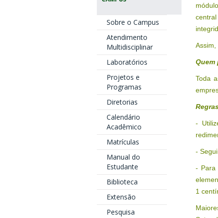
módulo
centra
Sobre o Campus
integri
Atendimento
Assim,
Multidisciplinar
Laboratórios
Quem p
Projetos e
Toda a
Programas
empresa
Diretorias
Regras
Calendário
- Util
Acadêmico
redimen
Matrículas
- Segui
Manual do
Estudante
- Para
element
Biblioteca
1 centí
Extensão
Maiore
Pesquisa