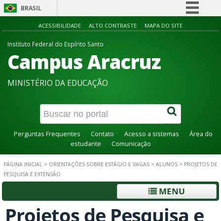
BRASIL
Simplifique!
ACESSIBILIDADE
ALTO CONTRASTE
MAPA DO SITE
Comunica BR
Instituto Federal do Espírito Santo
Campus Aracruz
Participe
Acesso à informação
MINISTÉRIO DA EDUCAÇÃO
Legislação
Canais
Perguntas Frequentes
Contato
Acesso a sistemas
Área do
estudante
Comunicação
PÁGINA INICIAL
>
ORIENTAÇÕES SOBRE ESTÁGIO E VAGAS
>
ALUNOS
>
PROJETOS DE
PESQUISA E EXTENSÃO
MENU
Projetos de Pesquisa e