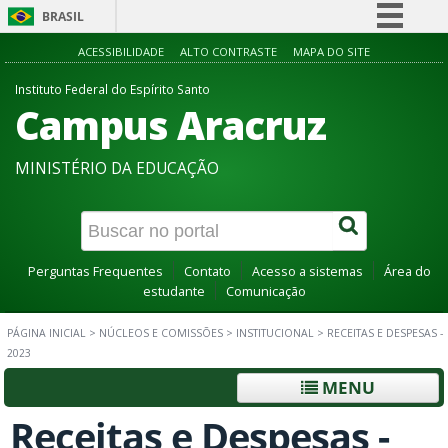
BRASIL
Simplifique!
ACESSIBILIDADE
ALTO CONTRASTE
MAPA DO SITE
Comunica BR
Instituto Federal do Espírito Santo
Campus Aracruz
Participe
Acesso à informação
MINISTÉRIO DA EDUCAÇÃO
Legislação
Canais
Perguntas Frequentes
Contato
Acesso a sistemas
Área do
estudante
Comunicação
PÁGINA INICIAL
>
NÚCLEOS E COMISSÕES
>
INSTITUCIONAL
>
RECEITAS E DESPESAS -
2023
MENU
Receitas e Despesas -