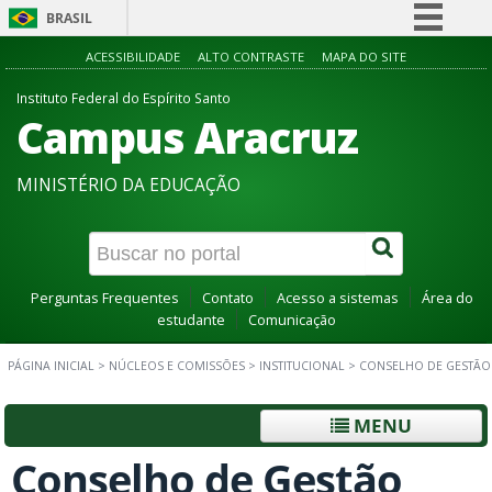
BRASIL
Simplifique!
ACESSIBILIDADE
ALTO CONTRASTE
MAPA DO SITE
Comunica BR
Instituto Federal do Espírito Santo
Campus Aracruz
Participe
Acesso à informação
MINISTÉRIO DA EDUCAÇÃO
Legislação
Canais
Perguntas Frequentes
Contato
Acesso a sistemas
Área do
estudante
Comunicação
PÁGINA INICIAL
>
NÚCLEOS E COMISSÕES
>
INSTITUCIONAL
>
CONSELHO DE GESTÃO
MENU
Conselho de Gestão