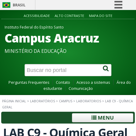
BRASIL
Simplifique!
ACESSIBILIDADE
ALTO CONTRASTE
MAPA DO SITE
Comunica BR
Instituto Federal do Espírito Santo
Campus Aracruz
Participe
Acesso à informação
MINISTÉRIO DA EDUCAÇÃO
Legislação
Canais
Perguntas Frequentes
Contato
Acesso a sistemas
Área do
estudante
Comunicação
PÁGINA INICIAL
>
LABORATÓRIOS
>
CAMPUS
>
LABORATORIOS
>
LAB C9 - QUÍMICA
GERAL
MENU
LAB C9 - Química Geral