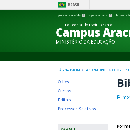
BRASIL
Ir para o conteúdo
1
Ir para o menu
2
Ir para a
Instituto Federal do Espírito Santo
Campus Arac
MINISTÉRIO DA EDUCAÇÃO
PÁGINA INICIAL
>
LABORATÓRIOS
>
COORDENAD
Bi
O Ifes
Cursos
Impr
Editais
Processos Seletivos
Por mei
CAMPUS