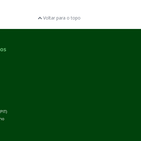
Voltar para o topo
dos
PIT)
lho