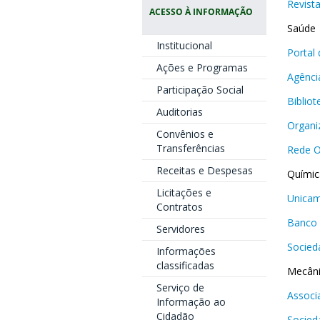
Revist
ACESSO À INFORMAÇÃO
Saúde
Institucional
Portal
Ações e Programas
Agência
Participação Social
Biblio
Auditorias
Organi
Convênios e
Transferências
Rede O
Receitas e Despesas
Químic
Licitações e
Unicam
Contratos
Banco 
Servidores
Socied
Informações
classificadas
Mecân
Serviço de
Associ
Informação ao
Cidadão
Socied