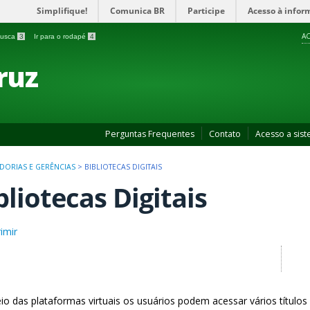
Simplifique!
Comunica BR
Participe
Acesso à infor
AC
 busca
3
Ir para o rodapé
4
ruz
Perguntas Frequentes
Contato
Acesso a sis
ORIAS E GERÊNCIAS
>
BIBLIOTECAS DIGITAIS
bliotecas Digitais
imir
o das plataformas virtuais os usuários podem acessar vários títulos 