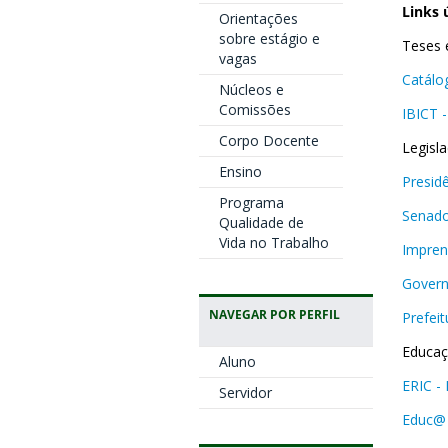
Links 
Orientações
sobre estágio e
Teses 
vagas
Catálo
Núcleos e
Comissões
IBICT -
Corpo Docente
Legisl
Ensino
Presid
Programa
Senado
Qualidade de
Vida no Trabalho
Impren
Govern
NAVEGAR POR PERFIL
Prefeit
Educa
Aluno
ERIC - 
Servidor
Educ@ 