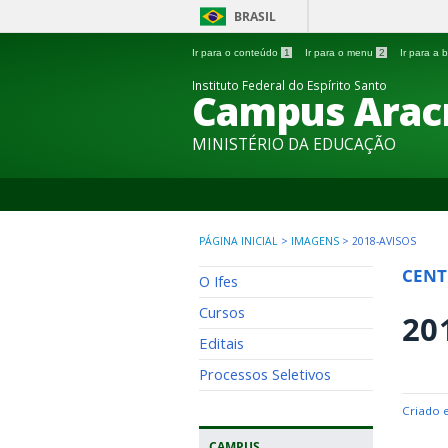
BRASIL
Ir para o conteúdo
1
Ir para o menu
2
Ir para a
Instituto Federal do Espírito Santo
Campus Arac
MINISTÉRIO DA EDUCAÇÃO
PÁGINA INICIAL
>
IMAGENS
>
2018-AVISOS
CENT
O Ifes
Cursos
20
Editais
Processos Seletivos
Criado 
CAMPUS