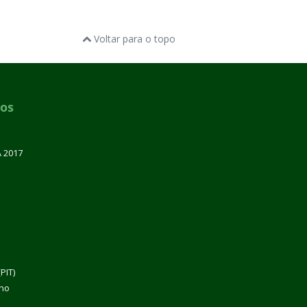
Voltar para o topo
dos
A 2017
PIT)
lho