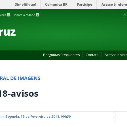
Simplifique!
Comunica BR
Participe
Acesso à infor
AC
 busca
3
Ir para o rodapé
4
ruz
Perguntas Frequentes
Contato
Acesso a sis
RAL DE IMAGENS
18-avisos
em: Segunda, 19 de Fevereiro de 2018, 09h39