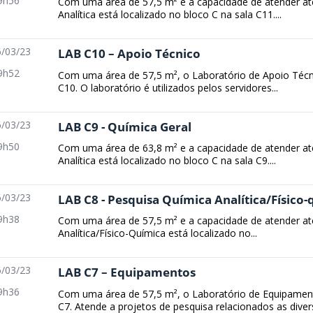
9h56
Com uma área de 57,5 m² e a capacidade de atender at
Analítica está localizado no bloco C na sala C11....
/03/23
LAB C10 – Apoio Técnico
9h52
Com uma área de 57,5 m², o Laboratório de Apoio Técni
C10. O laboratório é utilizados pelos servidores...
/03/23
LAB C9 - Química Geral
9h50
Com uma área de 63,8 m² e a capacidade de atender at
Analítica está localizado no bloco C na sala C9....
/03/23
LAB C8 - Pesquisa Química Analítica/Físico
9h38
Com uma área de 57,5 m² e a capacidade de atender até
Analítica/Físico-Química está localizado no...
/03/23
LAB C7 – Equipamentos
9h36
Com uma área de 57,5 m², o Laboratório de Equipamento
C7. Atende a projetos de pesquisa relacionados as divers