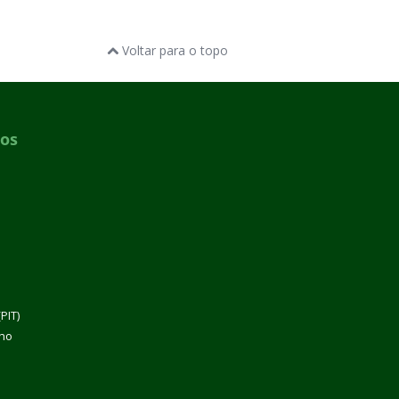
Voltar para o topo
dos
PIT)
lho