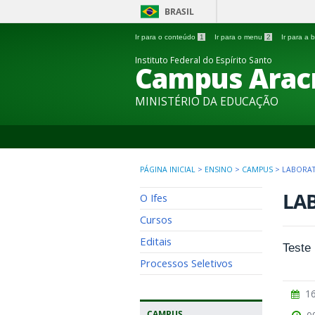
BRASIL
Ir para o conteúdo
1
Ir para o menu
2
Ir para a
Instituto Federal do Espírito Santo
Campus Arac
MINISTÉRIO DA EDUCAÇÃO
PÁGINA INICIAL
>
ENSINO
>
CAMPUS
>
LABORA
LA
O Ifes
Cursos
Editais
Teste
Processos Seletivos
16
CAMPUS