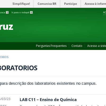
Simplifique!
Comunica BR
Participe
Acesso à infor
AC
 busca
3
Ir para o rodapé
4
ruz
Perguntas Frequentes
Contato
Acesso a sis
TORIOS
BORATORIOS
 para descrição dos laboratorios existentes no campus.
/03/23
LAB C11 – Ensino de Química