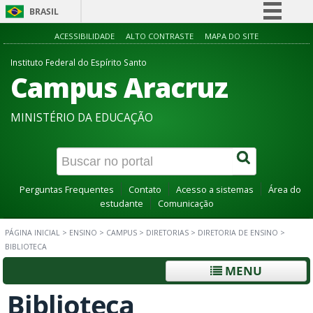
BRASIL
Simplifique!
ACESSIBILIDADE
ALTO CONTRASTE
MAPA DO SITE
Comunica BR
Instituto Federal do Espírito Santo
Campus Aracruz
Participe
Acesso à informação
MINISTÉRIO DA EDUCAÇÃO
Legislação
Canais
Perguntas Frequentes
Contato
Acesso a sistemas
Área do
estudante
Comunicação
PÁGINA INICIAL
>
ENSINO
>
CAMPUS
>
DIRETORIAS
>
DIRETORIA DE ENSINO
>
BIBLIOTECA
MENU
Biblioteca