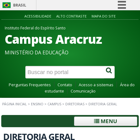
BRASIL
Simplifique!
ACESSIBILIDADE
ALTO CONTRASTE
MAPA DO SITE
Comunica BR
Instituto Federal do Espírito Santo
Campus Aracruz
Participe
Acesso à informação
MINISTÉRIO DA EDUCAÇÃO
Legislação
Canais
Perguntas Frequentes
Contato
Acesso a sistemas
Área do
estudante
Comunicação
PÁGINA INICIAL
>
ENSINO
>
CAMPUS
>
DIRETORIAS
>
DIRETORIA GERAL
MENU
DIRETORIA GERAL