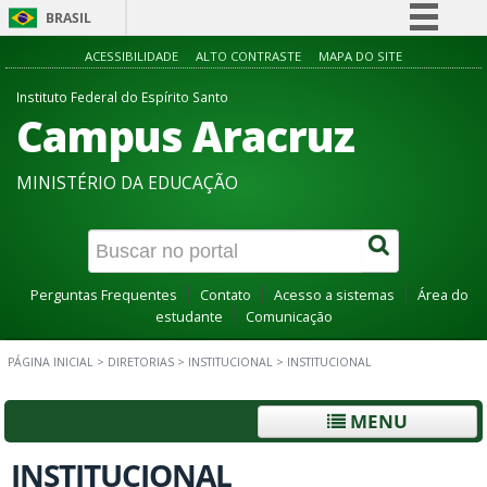
BRASIL
Simplifique!
ACESSIBILIDADE
ALTO CONTRASTE
MAPA DO SITE
Comunica BR
Instituto Federal do Espírito Santo
Campus Aracruz
Participe
Acesso à informação
MINISTÉRIO DA EDUCAÇÃO
Legislação
Canais
Perguntas Frequentes
Contato
Acesso a sistemas
Área do
estudante
Comunicação
PÁGINA INICIAL
>
DIRETORIAS
>
INSTITUCIONAL
>
INSTITUCIONAL
MENU
INSTITUCIONAL