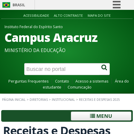
BRASIL
Simplifique!
ACESSIBILIDADE
ALTO CONTRASTE
MAPA DO SITE
Comunica BR
Instituto Federal do Espírito Santo
Campus Aracruz
Participe
Acesso à informação
MINISTÉRIO DA EDUCAÇÃO
Legislação
Canais
Perguntas Frequentes
Contato
Acesso a sistemas
Área do
estudante
Comunicação
PÁGINA INICIAL
>
DIRETORIAS
>
INSTITUCIONAL
>
RECEITAS E DESPESAS 2025
MENU
Receitas e Despesas