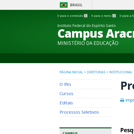
BRASIL
Ir para o conteúdo
1
Ir para o menu
2
Ir para a
Instituto Federal do Espírito Santo
Campus Arac
MINISTÉRIO DA EDUCAÇÃO
PÁGINA INICIAL
>
DIRETORIAS
>
INSTITUCIONAL
Pr
O Ifes
Cursos
Impr
Editais
Processos Seletivos
Pesq
CAMPUS