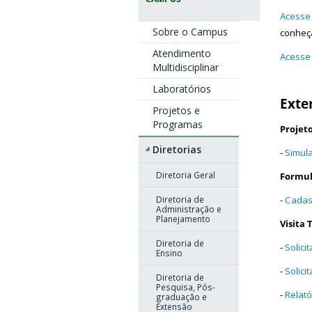
Acesse
Sobre o Campus
conheç
Atendimento
Acesse
Multidisciplinar
Laboratórios
Exte
Projetos e
Programas
Projet
Diretorias
-
Simula
Diretoria Geral
Formul
Diretoria de
-
Cadas
Administração e
Planejamento
Visita 
Diretoria de
-
Solici
Ensino
-
Solici
Diretoria de
Pesquisa, Pós-
-
Relató
graduação e
Extensão