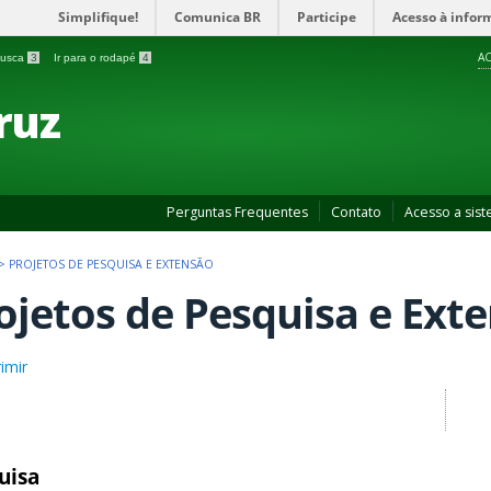
Simplifique!
Comunica BR
Participe
Acesso à infor
AC
 busca
3
Ir para o rodapé
4
ruz
Perguntas Frequentes
Contato
Acesso a sis
>
PROJETOS DE PESQUISA E EXTENSÃO
ojetos de Pesquisa e Ext
imir
uisa