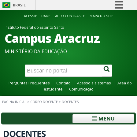
BRASIL
Simplifique!
ACESSIBILIDADE
ALTO CONTRASTE
MAPA DO SITE
Comunica BR
Instituto Federal do Espírito Santo
Campus Aracruz
Participe
Acesso à informação
MINISTÉRIO DA EDUCAÇÃO
Legislação
Canais
Perguntas Frequentes
Contato
Acesso a sistemas
Área do
estudante
Comunicação
PÁGINA INICIAL
>
CORPO DOCENTE
>
DOCENTES
MENU
DOCENTES