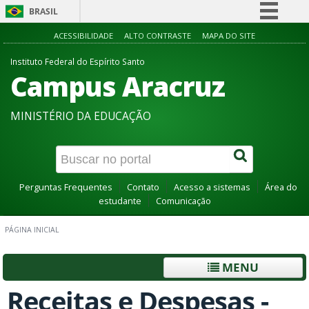
BRASIL
Simplifique!
ACESSIBILIDADE
ALTO CONTRASTE
MAPA DO SITE
Comunica BR
Instituto Federal do Espírito Santo
Campus Aracruz
Participe
Acesso à informação
MINISTÉRIO DA EDUCAÇÃO
Legislação
Canais
Perguntas Frequentes
Contato
Acesso a sistemas
Área do
estudante
Comunicação
PÁGINA INICIAL
MENU
Receitas e Despesas -