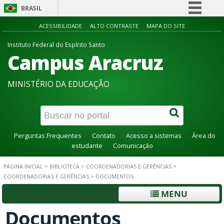
BRASIL
Simplifique!
ACESSIBILIDADE
ALTO CONTRASTE
MAPA DO SITE
Comunica BR
Instituto Federal do Espírito Santo
Campus Aracruz
Participe
Acesso à informação
MINISTÉRIO DA EDUCAÇÃO
Legislação
Canais
Perguntas Frequentes
Contato
Acesso a sistemas
Área do
estudante
Comunicação
PÁGINA INICIAL
>
BIBLIOTECA
>
COORDENADORIAS E GERÊNCIAS
>
COORDENADORIAS E GERÊNCIAS
>
DOCUMENTOS
MENU
Documentos