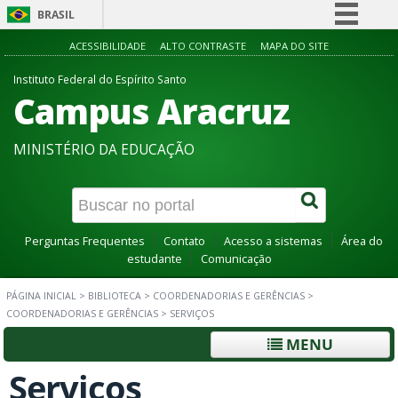
BRASIL
Simplifique!
ACESSIBILIDADE
ALTO CONTRASTE
MAPA DO SITE
Comunica BR
Instituto Federal do Espírito Santo
Campus Aracruz
Participe
Acesso à informação
MINISTÉRIO DA EDUCAÇÃO
Legislação
Canais
Perguntas Frequentes
Contato
Acesso a sistemas
Área do
estudante
Comunicação
PÁGINA INICIAL
>
BIBLIOTECA
>
COORDENADORIAS E GERÊNCIAS
>
COORDENADORIAS E GERÊNCIAS
>
SERVIÇOS
MENU
Serviços