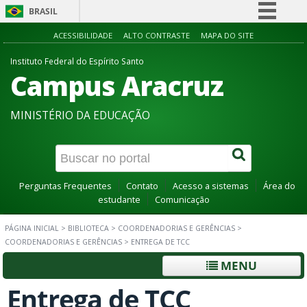
BRASIL
Simplifique!
ACESSIBILIDADE
ALTO CONTRASTE
MAPA DO SITE
Comunica BR
Instituto Federal do Espírito Santo
Campus Aracruz
Participe
Acesso à informação
MINISTÉRIO DA EDUCAÇÃO
Legislação
Canais
Perguntas Frequentes
Contato
Acesso a sistemas
Área do
estudante
Comunicação
PÁGINA INICIAL
>
BIBLIOTECA
>
COORDENADORIAS E GERÊNCIAS
>
COORDENADORIAS E GERÊNCIAS
>
ENTREGA DE TCC
MENU
Entrega de TCC