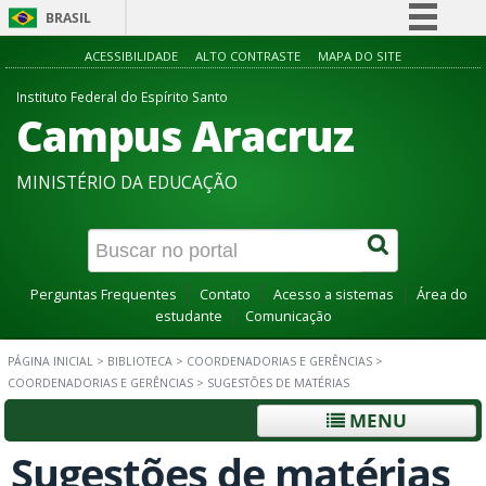
BRASIL
Simplifique!
ACESSIBILIDADE
ALTO CONTRASTE
MAPA DO SITE
Comunica BR
Instituto Federal do Espírito Santo
Campus Aracruz
Participe
Acesso à informação
MINISTÉRIO DA EDUCAÇÃO
Legislação
Canais
Perguntas Frequentes
Contato
Acesso a sistemas
Área do
estudante
Comunicação
PÁGINA INICIAL
>
BIBLIOTECA
>
COORDENADORIAS E GERÊNCIAS
>
COORDENADORIAS E GERÊNCIAS
>
SUGESTÕES DE MATÉRIAS
MENU
Sugestões de matérias