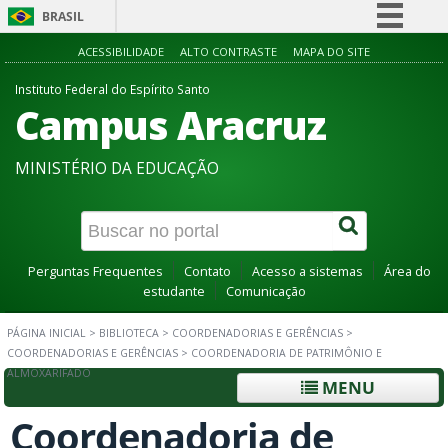
BRASIL
Simplifique!
ACESSIBILIDADE
ALTO CONTRASTE
MAPA DO SITE
Comunica BR
Instituto Federal do Espírito Santo
Campus Aracruz
Participe
Acesso à informação
MINISTÉRIO DA EDUCAÇÃO
Legislação
Canais
Perguntas Frequentes
Contato
Acesso a sistemas
Área do
estudante
Comunicação
PÁGINA INICIAL
>
BIBLIOTECA
>
COORDENADORIAS E GERÊNCIAS
>
COORDENADORIAS E GERÊNCIAS
>
COORDENADORIA DE PATRIMÔNIO E
ALMOXARIFADO
MENU
Coordenadoria de