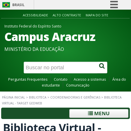
BRASIL
Simplifique!
ACESSIBILIDADE
ALTO CONTRASTE
MAPA DO SITE
Comunica BR
Instituto Federal do Espírito Santo
Campus Aracruz
Participe
Acesso à informação
MINISTÉRIO DA EDUCAÇÃO
Legislação
Canais
Perguntas Frequentes
Contato
Acesso a sistemas
Área do
estudante
Comunicação
PÁGINA INICIAL
>
BIBLIOTECA
>
COORDENADORIAS E GERÊNCIAS
>
BIBLIOTECA
VIRTUAL - TARGET GEDWEB
MENU
Biblioteca Virtual -