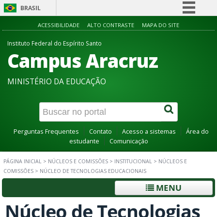
BRASIL
Simplifique!
ACESSIBILIDADE
ALTO CONTRASTE
MAPA DO SITE
Comunica BR
Instituto Federal do Espírito Santo
Campus Aracruz
Participe
Acesso à informação
MINISTÉRIO DA EDUCAÇÃO
Legislação
Canais
Perguntas Frequentes
Contato
Acesso a sistemas
Área do
estudante
Comunicação
PÁGINA INICIAL
>
NÚCLEOS E COMISSÕES
>
INSTITUCIONAL
>
NÚCLEOS E
COMISSÕES
>
NÚCLEO DE TECNOLOGIAS EDUCACIONAIS
MENU
Núcleo de Tecnologias